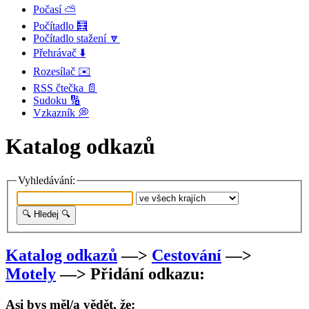
Počasí ⛅
Počítadlo 🧮
Počítadlo stažení 🔽
Přehrávač ⬇️
Rozesílač ✉️
RSS čtečka 📄
Sudoku 🔢
Vzkazník 💭
Katalog odkazů
Vyhledávání:
Katalog odkazů
—>
Cestování
—>
Motely
—> Přidání odkazu:
Asi bys měl/a vědět, že: