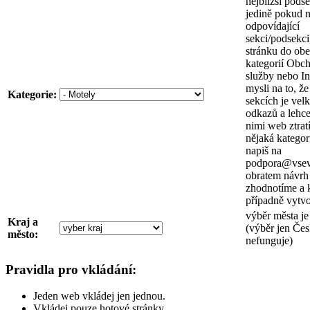
nejbližší pods
jedině pokud 
odpovídající
sekci/podsekci
stránku do ob
kategorií Obc
služby nebo I
mysli na to, že
Kategorie:
sekcích je vel
odkazů a lehce
nimi web ztrat
nějaká kategor
napiš na
podpora@vsev
obratem návrh
zhodnotíme a k
případně vytv
výběr města j
Kraj a
(výběr jen Čes
město:
nefunguje)
Pravidla pro vkládání:
Jeden web vkládej jen jednou.
Vkládej pouze hotové stránky.