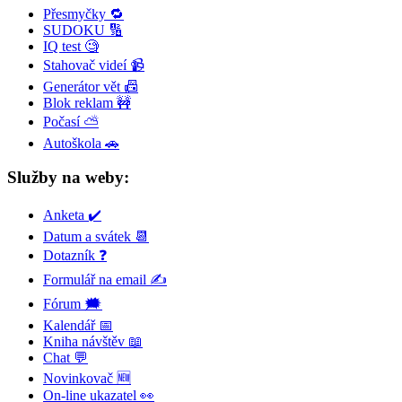
Přesmyčky 🔁
SUDOKU 🔢
IQ test 🧐
Stahovač videí 📹
Generátor vět 📠
Blok reklam 🚧
Počasí ⛅
Autoškola 🚗
Služby na weby:
Anketa ✔️
Datum a svátek 📆
Dotazník ❓
Formulář na email ✍️
Fórum 🗯
Kalendář 📅
Kniha návštěv 📖
Chat 💬
Novinkovač 🆕
On-line ukazatel 👀