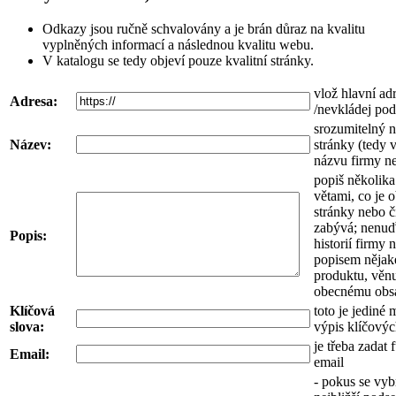
Odkazy jsou ručně schvalovány a je brán důraz na kvalitu
vyplněných informací a následnou kvalitu webu.
V katalogu se tedy objeví pouze kvalitní stránky.
vlož hlavní a
Adresa:
/nevkládej pod
srozumitelný 
Název:
stránky (tedy 
názvu firmy n
popiš několika
větami, co je
stránky nebo č
zabývá; nenuď
Popis:
historií firmy 
popisem nějak
produktu, věnu
obecnému obs
Klíčová
toto je jediné 
slova:
výpis klíčovýc
je třeba zadat 
Email:
email
- pokus se vyb