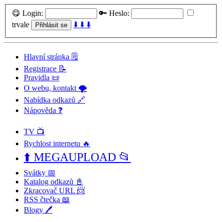
😋 Login:
🔑 Heslo:
trvale
⬇️ ⬇️ ⬇️
Hlavní stránka 🗒️
Registrace 📝
Pravidla 📜
O webu, kontakt 🌪️
Nabídka odkazů 🔗
Nápověda ❓
TV 📺
Rychlost internetu 🔥
⬆️ MEGAUPLOAD 📂
Svátky 📅
Katalog odkazů 📓
Zkracovač URL 📨
RSS čtečka 📖
Blogy 🖊️