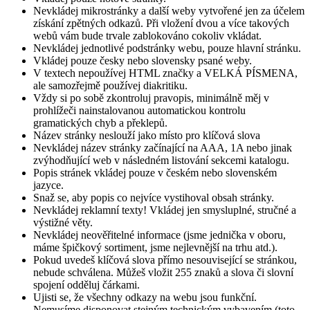
Nevkládej mikrostránky a další weby vytvořené jen za účelem
získání zpětných odkazů. Při vložení dvou a více takových
webů vám bude trvale zablokováno cokoliv vkládat.
Nevkládej jednotlivé podstránky webu, pouze hlavní stránku.
Vkládej pouze česky nebo slovensky psané weby.
V textech nepoužívej HTML značky a VELKÁ PÍSMENA,
ale samozřejmě používej diakritiku.
Vždy si po sobě zkontroluj pravopis, minimálně měj v
prohlížeči nainstalovanou automatickou kontrolu
gramatických chyb a překlepů.
Název stránky neslouží jako místo pro klíčová slova
Nevkládej název stránky začínající na AAA, 1A nebo jinak
zvýhodňující web v následném listování sekcemi katalogu.
Popis stránek vkládej pouze v českém nebo slovenském
jazyce.
Snaž se, aby popis co nejvíce vystihoval obsah stránky.
Nevkládej reklamní texty! Vkládej jen smysluplné, stručné a
výstižné věty.
Nevkládej neověřitelné informace (jsme jednička v oboru,
máme špičkový sortiment, jsme nejlevnější na trhu atd.).
Pokud uvedeš klíčová slova přímo nesouvisející se stránkou,
nebude schválena. Můžeš vložit 255 znaků a slova či slovní
spojení odděluj čárkami.
Ujisti se, že všechny odkazy na webu jsou funkční.
Nemusíme disponovat stejným technickým vybavením (toto