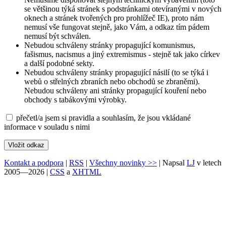
se většinou týká stránek s podstránkami otevíranými v nových
oknech a stránek tvořených pro prohlížeč IE), proto nám
nemusí vše fungovat stejně, jako Vám, a odkaz tím pádem
nemusí být schválen.
Nebudou schváleny stránky propagující komunismus,
fašismus, nacismus a jiný extremismus - stejně tak jako církev
a další podobné sekty.
Nebudou schváleny stránky propagující násilí (to se týká i
webů o střelných zbraních nebo obchodů se zbraněmi).
Nebudou schváleny ani stránky propagující kouření nebo
obchody s tabákovými výrobky.
přečetl/a jsem si pravidla a souhlasím, že jsou vkládané
informace v souladu s nimi
Kontakt a podpora
|
RSS
|
Všechny novinky >>
| Napsal
LJ
v letech
2005—2026 |
CSS
a
XHTML