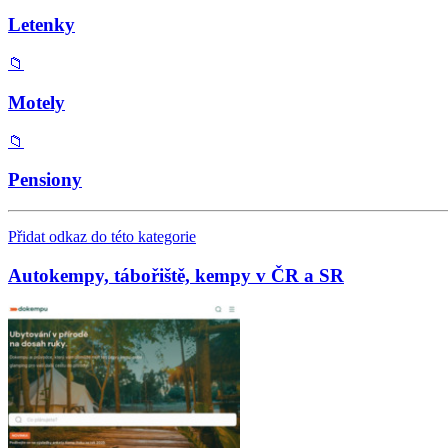
Letenky
📁
Motely
📁
Pensiony
Přidat odkaz do této kategorie
Autokempy, tábořiště, kempy v ČR a SR