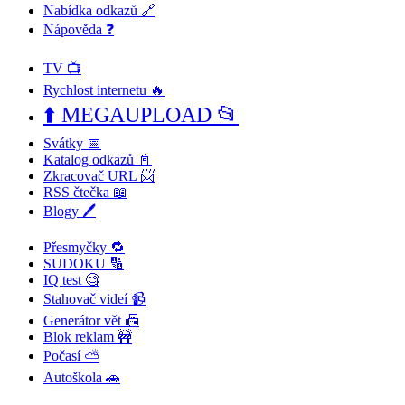
Nabídka odkazů 🔗
Nápověda ❓
TV 📺
Rychlost internetu 🔥
⬆️ MEGAUPLOAD 📂
Svátky 📅
Katalog odkazů 📓
Zkracovač URL 📨
RSS čtečka 📖
Blogy 🖊️
Přesmyčky 🔁
SUDOKU 🔢
IQ test 🧐
Stahovač videí 📹
Generátor vět 📠
Blok reklam 🚧
Počasí ⛅
Autoškola 🚗