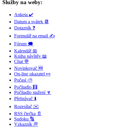
Služby na weby:
Anketa ✔️
Datum a svátek 📆
Dotazník ❓
Formulář na email ✍️
Fórum 🗯
Kalendář 📅
Kniha návštěv 📖
Chat 💬
Novinkovač 🆕
On-line ukazatel 👀
Počasí ⛅
Počítadlo 🧮
Počítadlo stažení 🔽
Přehrávač ⬇️
Rozesílač ✉️
RSS čtečka 📄
Sudoku 🔢
Vzkazník 💭