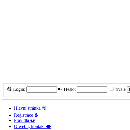
😋 Login:
🔑 Heslo:
trvale
Hlavní stránka 🗒️
Registrace 📝
Pravidla 📜
O webu, kontakt 🌪️